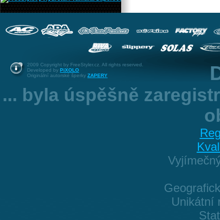
2009 Copyright by FreeStyler.cz. All rights reserved.
D
Developed by
PiXOLO
Originální autorské šperky
ZAPERY
... byla úspěšně zaregis
o
Reg
Kval
Vyjímečn
Geografick
Unikátní 
Sta