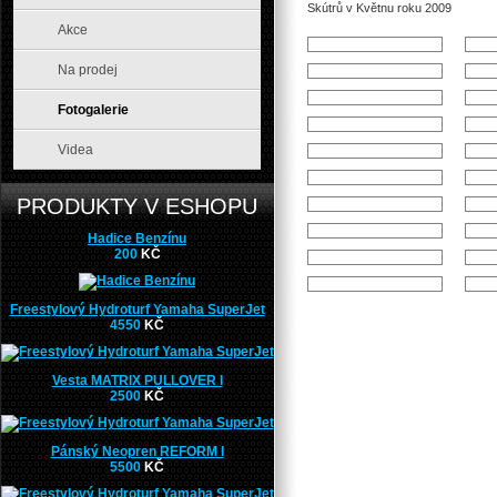
Skútrů v Květnu roku 2009
Akce
Na prodej
Fotogalerie
Videa
PRODUKTY V ESHOPU
Hadice Benzínu
200
KČ
Freestylový Hydroturf Yamaha SuperJet
4550
KČ
Vesta MATRIX PULLOVER I
2500
KČ
Pánský Neopren REFORM I
5500
KČ