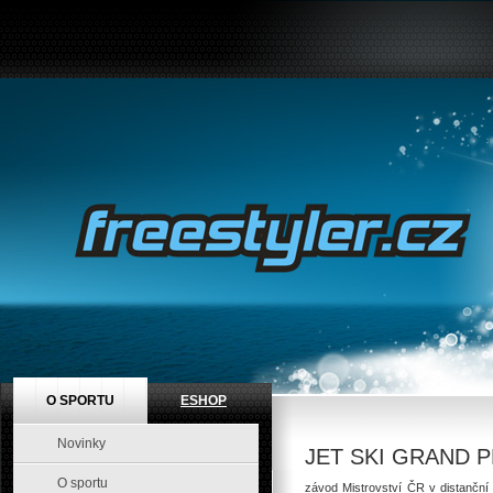
O SPORTU
ESHOP
Novinky
JET SKI GRAND P
O sportu
závod Mistrovství ČR v distanční