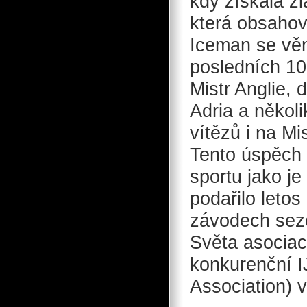
kdy získala zl
která obsahova
Iceman se věn
posledních 10
Mistr Anglie,
Adria a několi
vítězů i na Mi
Tento úspěch 
sportu jako je
podařilo leto
závodech sezó
Světa asociac
konkurenční I
Association) v