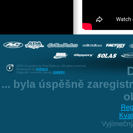
2009 Copyright by FreeStyler.cz. All rights reserved.
D
Developed by
PiXOLO
Originální autorské šperky
ZAPERY
... byla úspěšně zaregis
o
Reg
Kval
Vyjímečn