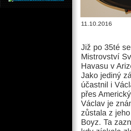
11.10.2016
Již po 35té se
Mistrovství S
Havasu v Ari
Jako jediný z
účastnil i Vác
přes Americký
Václav je zná
zůstala z jeh
Boyz. Ta zazn