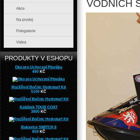
VODNÍCH 
Akce
Na prodej
Fotogalerie
Videa
PRODUKTY V ESHOPU
Oko pro Uchycení Plováku
490
KČ
Rozšíření Bočnic Hydroturf Kit
5100
KČ
Kabátek TOUR COAT
3800
KČ
Rukavice SWITCH II
850
KČ