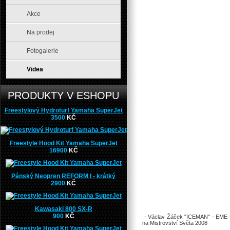
Akce
Na prodej
Fotogalerie
Videa
PRODUKTY V ESHOPU
Freestylový Hydroturf Yamaha SuperJet
3500
KČ
Freestyle Hood Kit Yamaha SuperJet
16900
KČ
Pánský Neopren REFORM I - krátký
2900
KČ
Kawasaki 800 SX-R
900
KČ
- Václav Žáček "ICEMAN" - EME P
na Mistrovství Světa 2008