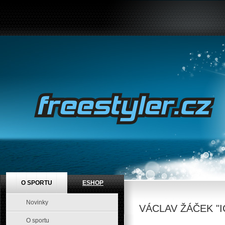
O SPORTU
ESHOP
Novinky
VÁCLAV ŽÁČEK "I
O sportu