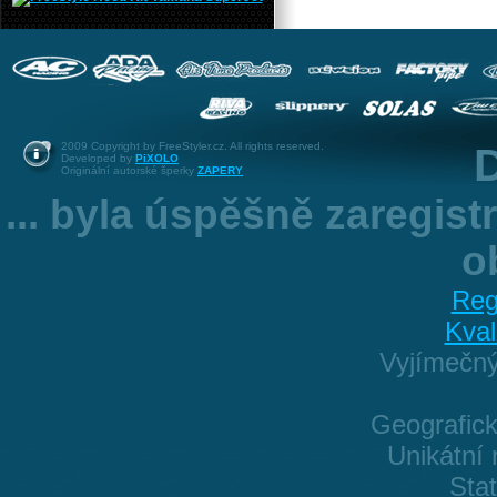
2009 Copyright by FreeStyler.cz. All rights reserved.
D
Developed by
PiXOLO
Originální autorské šperky
ZAPERY
... byla úspěšně zaregis
o
Reg
Kval
Vyjímečn
Geografick
Unikátní 
Sta