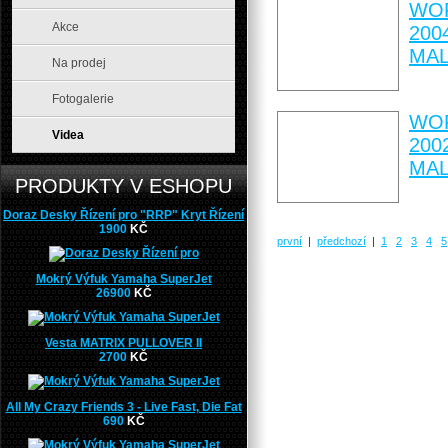
WOR
Akce
200
MA
Na prodej
Fotogalerie
WOR
Videa
200
MA
PRODUKTY V ESHOPU
Doraz Desky Řízení pro "RRP" Kryt Řízení
1900
KČ
první
|
předchozí
|
1
2
3
4
5
Mokrý Výfuk Yamaha SuperJet
26900
KČ
Vesta MATRIX PULLOVER II
2700
KČ
All My Crazy Friends 3 - Live Fast, Die Fat
690
KČ