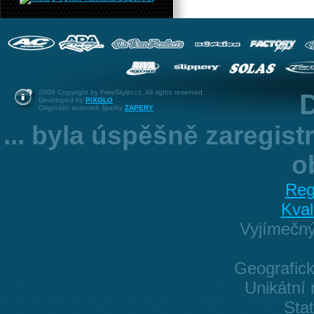
2009 Copyright by FreeStyler.cz. All rights reserved.
D
Developed by
PiXOLO
Originální autorské šperky
ZAPERY
... byla úspěšně zaregis
o
Reg
Kval
Vyjímečn
Geografick
Unikátní 
Sta