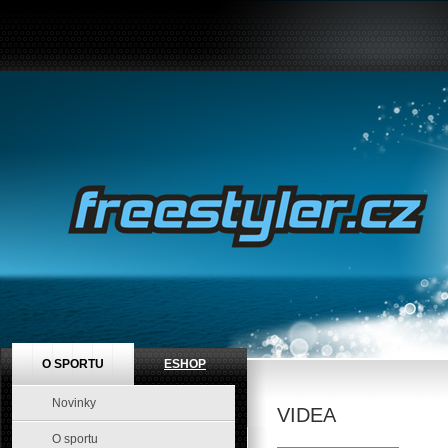
O SPORTU
ESHOP
Novinky
VIDEA
O sportu